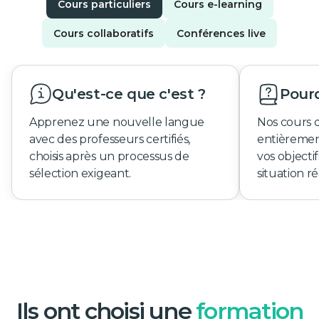
Cours particuliers
Cours e-learning
Cours collaboratifs
Conférences live
Qu'est-ce que c'est ?
Pourq
Apprenez une nouvelle langue
Nos cours 
avec des professeurs certifiés,
entièremen
choisis après un processus de
vos objecti
sélection exigeant.
situation ré
Ils ont choisi une
formation