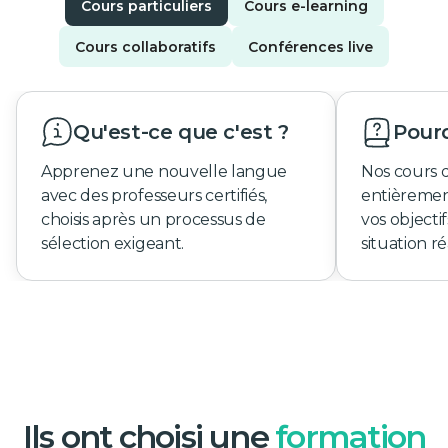
Cours particuliers
Cours e-learning
Cours collaboratifs
Conférences live
Qu'est-ce que c'est ?
Pourq
Apprenez une nouvelle langue
Nos cours 
avec des professeurs certifiés,
entièremen
choisis après un processus de
vos objecti
sélection exigeant.
situation ré
Ils ont choisi une
formation