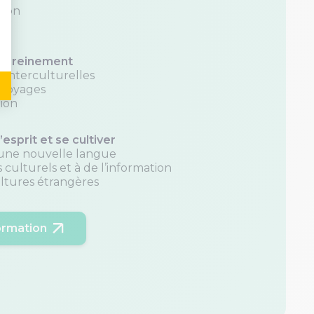
tion
 sereinement
 interculturelles
 voyages
tion
’esprit et se cultiver
 une nouvelle langue
 culturels et à de l’information
tures étrangères
rmation