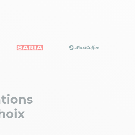
tions
hoix