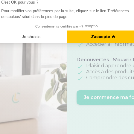
Obtenir une promo
Valider un diplôme
Voyages : Se déplacer
Faire des rencontres
Mieux organiser ses
Accéder à l’informa
Découvertes : S’ouvrir l
Plaisir d’apprendre
Accès à des produits
Comprendre des cul
Je commence ma fo