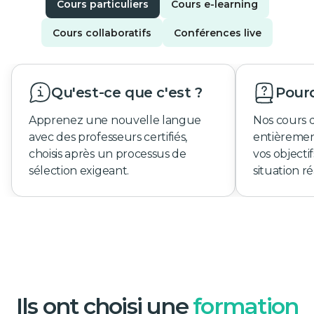
Cours particuliers
Cours e-learning
Cours collaboratifs
Conférences live
Qu'est-ce que c'est ?
Pourq
Apprenez une nouvelle langue
Nos cours 
avec des professeurs certifiés,
entièremen
choisis après un processus de
vos objecti
sélection exigeant.
situation ré
Ils ont choisi une
formation