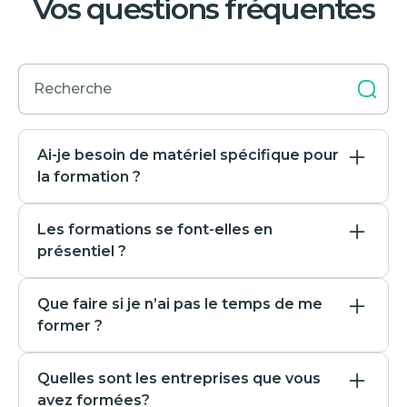
Vos questions fréquentes
Ai-je besoin de matériel spécifique pour
la formation ?
Nos formations d'anglais étant en ligne, vous avez
Les formations se font-elles en
seulement besoin d’un ordinateur, ou d’un
présentiel ?
smartphone. Les cours se font en webcam, et
notre plateforme de e-learning est disponible sur
Toutes nos formations en anglais se font en ligne.
ordinateur ou sur une application accessible sur
Que faire si je n’ai pas le temps de me
Nous voulons vous offrir des formations flexibles,
smartphone.
former ?
où il n’y a pas besoin de passer du temps dans les
transports. Nous voulons vous offrir la possibilité
Nous nous adaptons à votre rythme. Vous décidez
de rencontrer des professeurs du monde entier qui
Quelles sont les entreprises que vous
de votre nombre de cours et de vos créneaux
peuvent habiter aussi bien Paris que San Francisco
avez formées?
horaires pour vos cours !
ou Sydney !