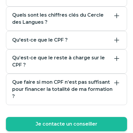
Nos professeurs sont disponibles toute la semaine.
Nous avons formé +500 entreprises telles que
Si par hasard vous avez un imprévu, vous pouvez
Quels sont les chiffres clés du Cercle
Izipizi, G-Star Raw, le Palais des Thés, Photomaton,
annuler jusqu'à 48H en avance. Notre équipe
des Langues ?
Cabaïa !
support est à votre écoute de 9h à 19h.
Le Cercle des Langues, c'est l'organisme de
Mais surtout, notre plateforme e-learning est
Qu'est-ce que le CPF ?
formation de langues le mieux classé sur Google.
accessible 24/24h : Vous pouvez pratiquer l’anglais
à toute heure du jour ou de la nuit.
Le Cercle des Langues, en quelques chiffres :
Le CPF (Compte Personnel de Formation) est un
- +25 000 depuis la création du Cercle des Langues
Qu’est-ce que le reste à charge sur le
dispositif qui permet à tout salarié, travailleur
- Un taux de réussite certifiant de 91%
CPF ?
indépendant ou demandeur d'emploi de bénéficier
- Un taux de satisfaction de 98%.
d'un crédit d'heures de formation professionnelle
Depuis mai 2024, toute inscription à une formation
pour acquérir de nouvelles compétences.Vous
Que faire si mon CPF n’est pas suffisant
via le CPF implique un
reste à charge fixe,
pouvez, par exemple, utiliser vos droits CPF pour
C'est également des élèves hyper satisfaits qui le
pour financer la totalité de ma formation
aujourd'hui de 150 € (en avril 2026)
, même si
apprendre une nouvelle langue ou acquérir une
montrent dans leurs votes de satisfaction
votre solde CPF couvre l’intégralité du coût. Ce
?
compétence pour une transition professionnelle.
- 4.9/5 sur les Avis Vérifiés
montant correspond à une participation obligatoire
Vous avez plusieurs solutions :
demandée aux bénéficiaires. Il existe toutefois des
- 4,9/5 sur plus de 3000 avis Google
exceptions : les
demandeurs d’emploi
en sont
Compléter par un financement personnel,
- 4,9 sur Mon Compte Formation
exonérés, et ce reste à charge peut également être
Je contacte un conseiller
Demander un cofinancement à votre entreprise,
financé par votre
employeur, un OPCO ou un