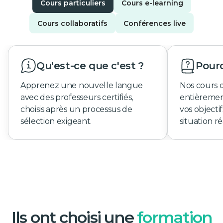
Cours particuliers
Cours e-learning
Cours collaboratifs
Conférences live
Qu'est-ce que c'est ?
Pourq
Apprenez une nouvelle langue
Nos cours 
avec des professeurs certifiés,
entièremen
choisis après un processus de
vos objecti
sélection exigeant.
situation ré
Ils ont choisi une
formation