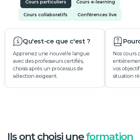
Cours particuliers
Cours e-learning
Cours collaboratifs
Conférences live
Qu'est-ce que c'est ?
Pourq
Apprenez une nouvelle langue
Nos cours 
avec des professeurs certifiés,
entièremen
choisis après un processus de
vos objecti
sélection exigeant.
situation ré
Ils ont choisi une
formation