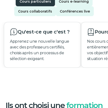
Cours particuliers
Cours e-learning
Cours collaboratifs
Conférences live
Qu'est-ce que c'est ?
Pourq
Apprenez une nouvelle langue
Nos cours 
avec des professeurs certifiés,
entièremen
choisis après un processus de
vos objecti
sélection exigeant.
situation ré
Ils ont choisi une
formation