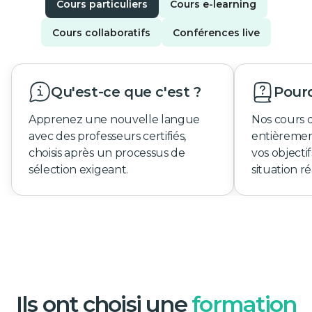
Cours particuliers
Cours e-learning
Cours collaboratifs
Conférences live
Qu'est-ce que c'est ?
Pourq
Apprenez une nouvelle langue
Nos cours 
avec des professeurs certifiés,
entièremen
choisis après un processus de
vos objecti
sélection exigeant.
situation ré
Ils ont choisi une
formation