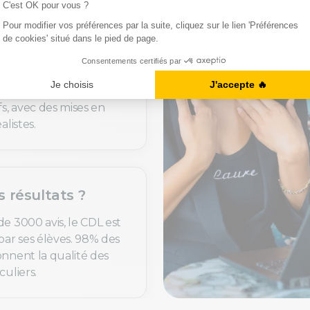
uoi c’est utile ?
de langues sont
t personnalisés selon
fs, avec des mises en
alistes.
s résultats ?
de 3000 avis, le CDL est
par ses élèves. 98% des
onnent la qualité des
culiers.