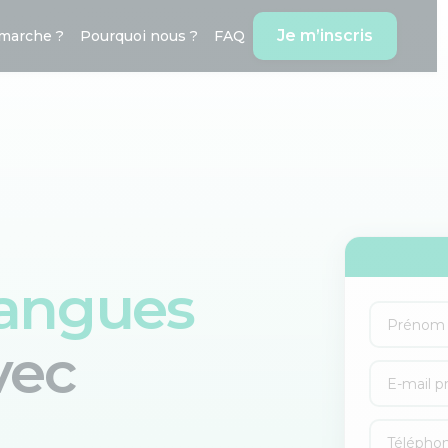
Je m’inscris
marche ?
Pourquoi nous ?
FAQ
langues
vec