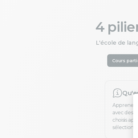
4 pili
L'école de lan
Cours parti
Qu'e
Apprenez 
avec des pr
choisis ap
sélection e