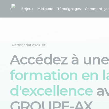
x
Enjeux
Méthode
Témoignages
Comment ça 
Partenariat exclusif
Accédez à une
formation en 
d'excellence
a
GROUPE-AX