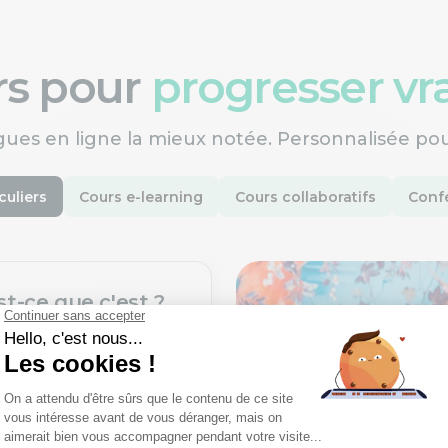
ers pour
progresser v
gues en ligne la mieux notée. Personnalisée po
culiers
Cours e-learning
Cours collaboratifs
Confé
st-ce que c'est ?
une nouvelle langue
ofesseurs certifiés,
rès un processus de
xigeant.