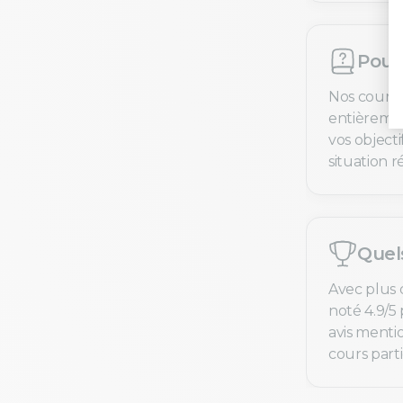
Pourq
Nos cours 
entièremen
vos objecti
situation ré
Quel
Avec plus 
noté 4.9/5 
avis menti
cours parti