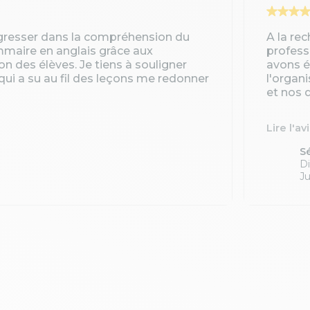
gresser dans la compréhension du
A la re
ammaire en anglais grâce aux
profess
ion des élèves. Je tiens à souligner
avons é
qui a su au fil des leçons me redonner
l'organ
et nos d
Lire l'av
S
Di
Ju