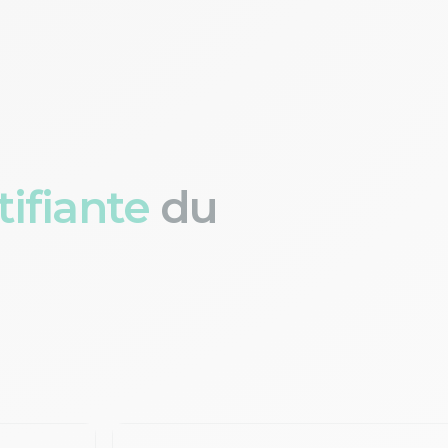
ifiante
du