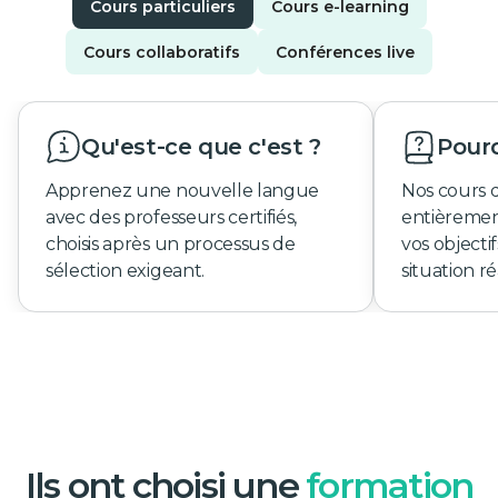
Cours particuliers
Cours e-learning
Cours collaboratifs
Conférences live
Qu'est-ce que c'est ?
Pourq
Apprenez une nouvelle langue
Nos cours 
avec des professeurs certifiés,
entièremen
choisis après un processus de
vos objecti
sélection exigeant.
situation ré
Ils ont choisi une
formation