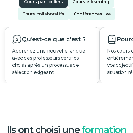
Cours particuliers
Cours e-learning
Cours collaboratifs
Conférences live
Qu'est-ce que c'est ?
Pourq
Apprenez une nouvelle langue
Nos cours 
avec des professeurs certifiés,
entièremen
choisis après un processus de
vos objecti
sélection exigeant.
situation ré
Ils ont choisi une
formation