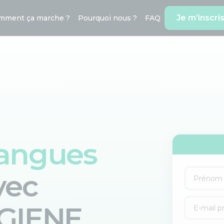
Je m’inscri
mment ça marche ?
Pourquoi nous ?
FAQ
langues
vec
GIENE