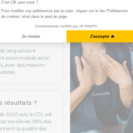
rès un processus de
xigeant.
uoi c’est utile ?
de langues sont
t personnalisés selon
fs, avec des mises en
alistes.
s résultats ?
de 3000 avis, le CDL est
par ses élèves. 98% des
onnent la qualité des