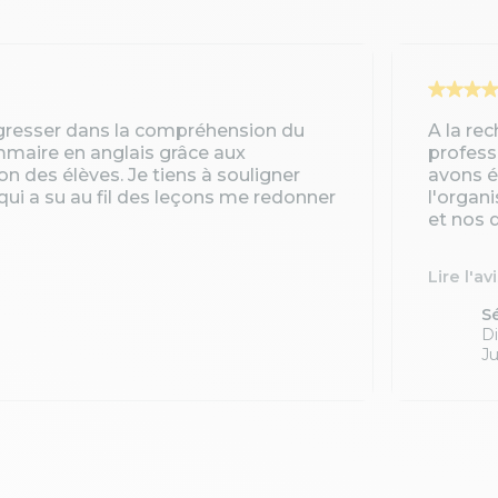
gresser dans la compréhension du
A la re
ammaire en anglais grâce aux
profess
ion des élèves. Je tiens à souligner
avons é
qui a su au fil des leçons me redonner
l'organ
et nos d
Lire l'av
S
Di
Ju