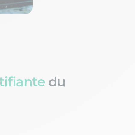
ifiante
du