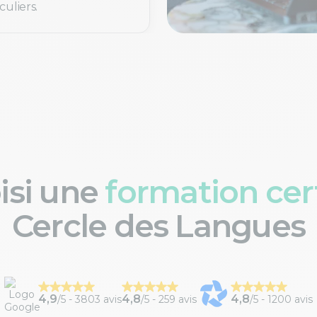
culiers.
oisi une
formation cert
Cercle des Langues
4,9
4,8
4,8
/5 -
3803 avis
/5 -
259 avis
/5 -
1200 avis