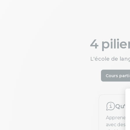
4 pili
L'école de lan
Cours parti
Qu'e
Apprenez 
avec des pr