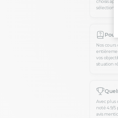
choisis ap
sélection e
Pourq
Nos cours 
entièremen
vos objecti
situation ré
Quel
Avec plus 
noté 4.9/5 
avis menti