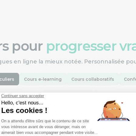
ers pour
progresser v
gues en ligne la mieux notée. Personnalisée po
culiers
Cours e-learning
Cours collaboratifs
Confé
st-ce que c'est ?
une nouvelle langue
ofesseurs certifiés,