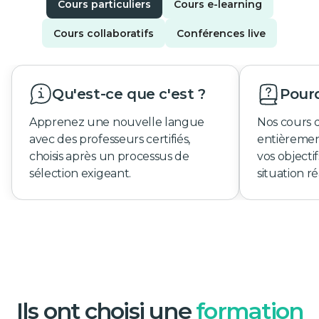
Cours particuliers
Cours e-learning
Cours collaboratifs
Conférences live
Qu'est-ce que c'est ?
Pourq
Apprenez une nouvelle langue
Nos cours 
avec des professeurs certifiés,
entièremen
choisis après un processus de
vos objecti
sélection exigeant.
situation ré
Ils ont choisi une
formation