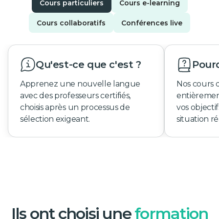
Cours particuliers
Cours e-learning
Cours collaboratifs
Conférences live
Qu'est-ce que c'est ?
Pourq
Apprenez une nouvelle langue
Nos cours 
avec des professeurs certifiés,
entièremen
choisis après un processus de
vos objecti
sélection exigeant.
situation ré
Ils ont choisi une
formation