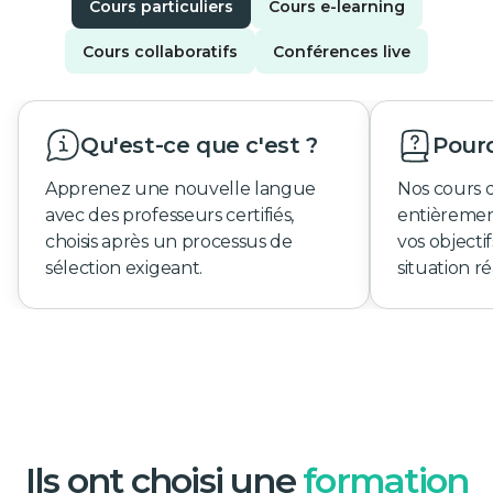
Cours particuliers
Cours e-learning
Cours collaboratifs
Conférences live
Qu'est-ce que c'est ?
Pourq
Apprenez une nouvelle langue
Nos cours 
avec des professeurs certifiés,
entièremen
choisis après un processus de
vos objecti
sélection exigeant.
situation ré
Ils ont choisi une
formation