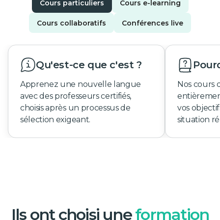
Cours particuliers
Cours e-learning
Cours collaboratifs
Conférences live
Qu'est-ce que c'est ?
Pourq
Apprenez une nouvelle langue
Nos cours 
avec des professeurs certifiés,
entièremen
choisis après un processus de
vos objecti
sélection exigeant.
situation ré
Ils ont choisi une
formation