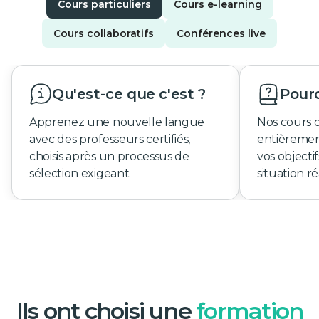
Cours particuliers
Cours e-learning
Cours collaboratifs
Conférences live
Qu'est-ce que c'est ?
Pourq
Apprenez une nouvelle langue
Nos cours 
avec des professeurs certifiés,
entièremen
choisis après un processus de
vos objecti
sélection exigeant.
situation ré
Ils ont choisi une
formation