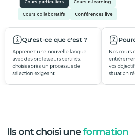
Cours particuliers
Cours e-learning
Cours collaboratifs
Conférences live
Qu'est-ce que c'est ?
Pourq
Apprenez une nouvelle langue
Nos cours 
avec des professeurs certifiés,
entièremen
choisis après un processus de
vos objecti
sélection exigeant.
situation ré
Ils ont choisi une
formation