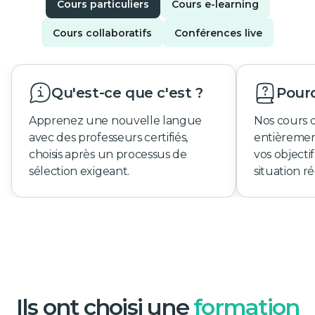
Cours particuliers
Cours e-learning
Cours collaboratifs
Conférences live
Qu'est-ce que c'est ?
Pourq
Apprenez une nouvelle langue
Nos cours 
avec des professeurs certifiés,
entièremen
choisis après un processus de
vos objecti
sélection exigeant.
situation ré
Ils ont choisi une
formation