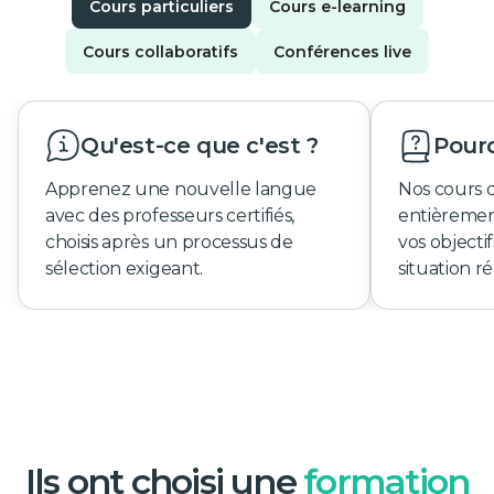
Cours particuliers
Cours e-learning
Cours collaboratifs
Conférences live
Qu'est-ce que c'est ?
Pourq
Apprenez une nouvelle langue
Nos cours 
avec des professeurs certifiés,
entièremen
choisis après un processus de
vos objecti
sélection exigeant.
situation ré
Ils ont choisi une
formation