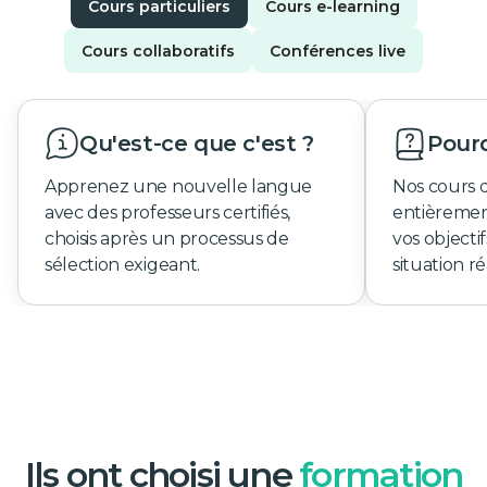
Cours particuliers
Cours e-learning
Cours collaboratifs
Conférences live
Qu'est-ce que c'est ?
Pourq
Apprenez une nouvelle langue
Nos cours 
avec des professeurs certifiés,
entièremen
choisis après un processus de
vos objecti
sélection exigeant.
situation ré
Ils ont choisi une
formation