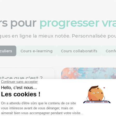
ers pour
progresser v
gues en ligne la mieux notée. Personnalisée po
culiers
Cours e-learning
Cours collaboratifs
Confé
st-ce que c'est ?
une nouvelle langue
ofesseurs certifiés,
rès un processus de
xigeant.