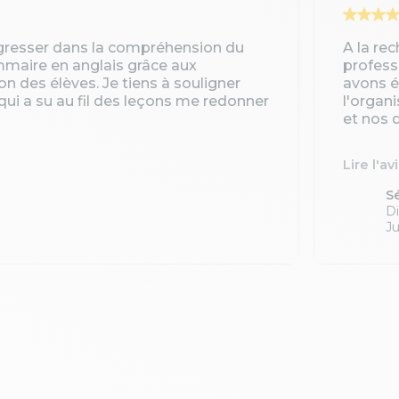
gresser dans la compréhension du
A la re
ammaire en anglais grâce aux
profess
ion des élèves. Je tiens à souligner
avons é
qui a su au fil des leçons me redonner
l'organ
et nos d
Lire l'av
S
Di
Ju