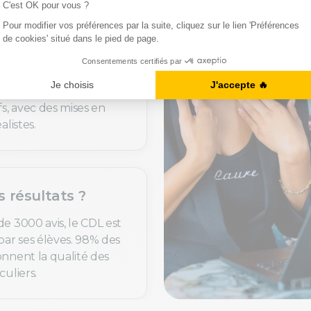
uoi c’est utile ?
de langues sont
t personnalisés selon
fs, avec des mises en
alistes.
s résultats ?
de 3000 avis, le CDL est
par ses élèves. 98% des
onnent la qualité des
culiers.