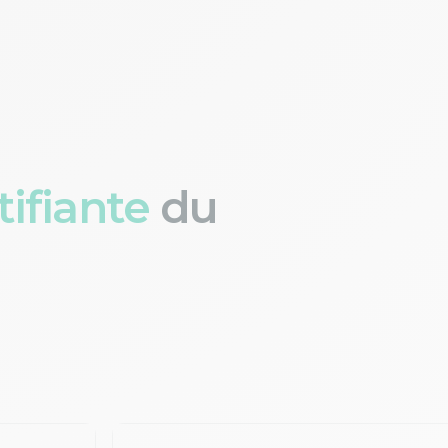
ifiante
du