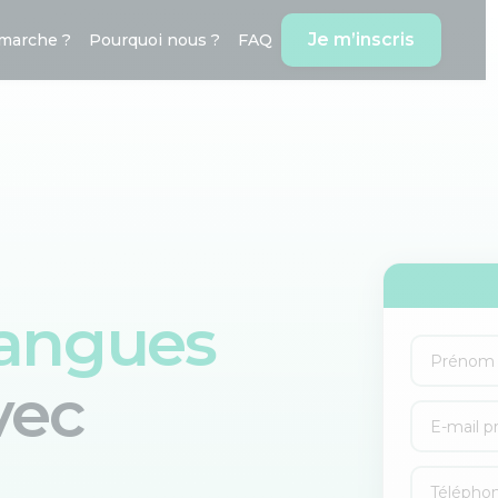
Je m’inscris
marche ?
Pourquoi nous ?
FAQ
langues
vec