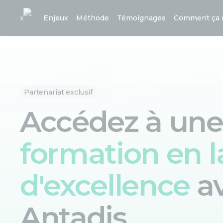
x
Enjeux
Méthode
Témoignages
Comment ça 
Partenariat exclusif
Accédez à une
formation en 
d'excellence
a
Antadis