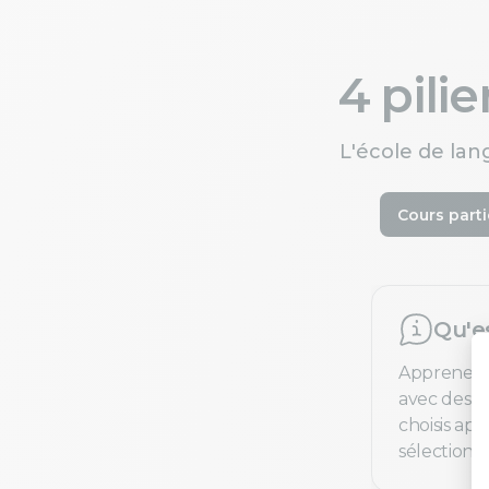
4 pili
L'école de lan
Cours parti
Qu'e
Apprenez 
avec des pr
choisis ap
sélection e