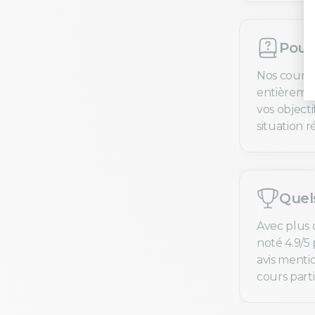
Pourq
Nos cours 
entièremen
vos objecti
situation ré
Quel
Avec plus 
noté 4.9/5 
avis menti
cours parti