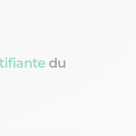
ifiante
du