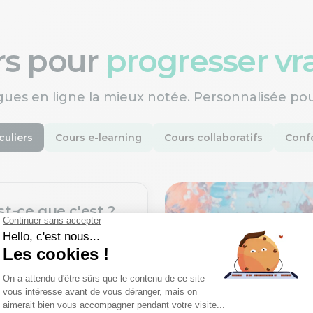
ers pour
progresser v
gues en ligne la mieux notée. Personnalisée po
culiers
Cours e-learning
Cours collaboratifs
Confé
st-ce que c'est ?
une nouvelle langue
ofesseurs certifiés,
rès un processus de
xigeant.