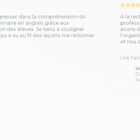
gresser dans la compréhension du
A la re
ammaire en anglais grâce aux
profess
ion des élèves. Je tiens à souligner
avons é
qui a su au fil des leçons me redonner
l'organ
et nos d
Lire l'av
S
Di
Ju