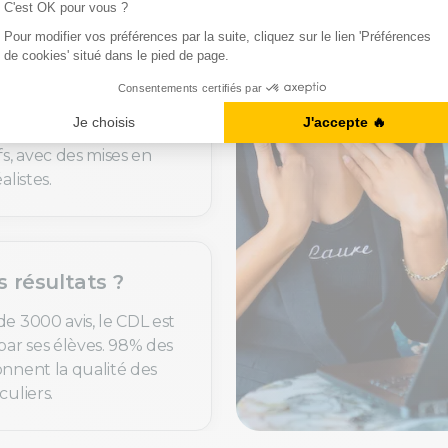
uoi c’est utile ?
de langues sont
t personnalisés selon
fs, avec des mises en
alistes.
s résultats ?
de 3000 avis, le CDL est
par ses élèves. 98% des
onnent la qualité des
culiers.