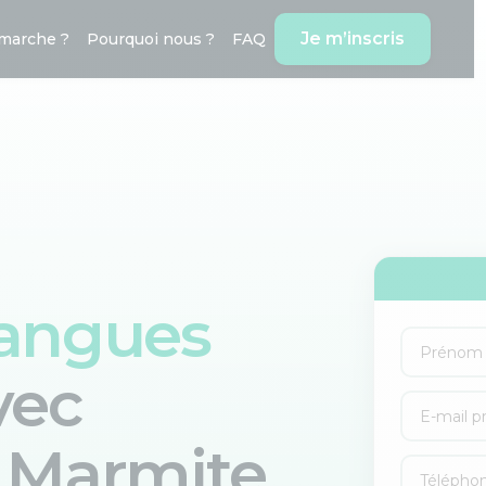
Je m’inscris
marche ?
Pourquoi nous ?
FAQ
langues
vec
a Marmite