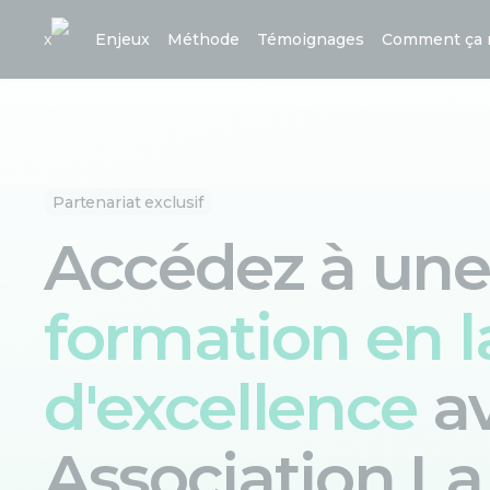
x
Enjeux
Méthode
Témoignages
Comment ça 
Partenariat exclusif
Accédez à une
formation en 
d'excellence
a
Association L