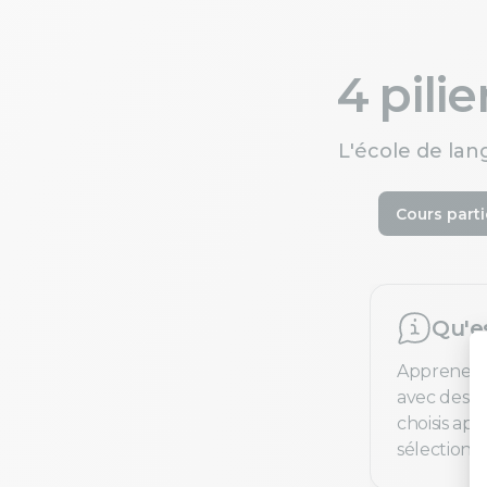
4 pili
L'école de lan
Cours parti
Qu'e
Apprenez 
avec des pr
choisis ap
sélection e