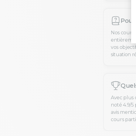
Pourq
Nos cours 
entièremen
vos objecti
situation ré
Quel
Avec plus 
noté 4.9/5 
avis menti
cours parti