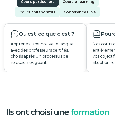
Cours particuliers
Cours e-learning
Cours collaboratifs
Conférences live
Qu'est-ce que c'est ?
Pourq
Apprenez une nouvelle langue
Nos cours 
avec des professeurs certifiés,
entièremen
choisis après un processus de
vos objecti
sélection exigeant.
situation ré
Ils ont choisi une
formation