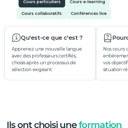
Cours particuliers
Cours e-learning
Cours collaboratifs
Conférences live
Qu'est-ce que c'est ?
Pourq
Apprenez une nouvelle langue
Nos cours 
avec des professeurs certifiés,
entièremen
choisis après un processus de
vos objecti
sélection exigeant.
situation ré
Ils ont choisi une
formation