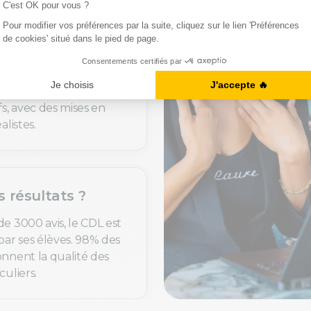
uoi c’est utile ?
de langues sont
t personnalisés selon
fs, avec des mises en
alistes.
s résultats ?
de 3000 avis, le CDL est
par ses élèves. 98% des
onnent la qualité des
culiers.