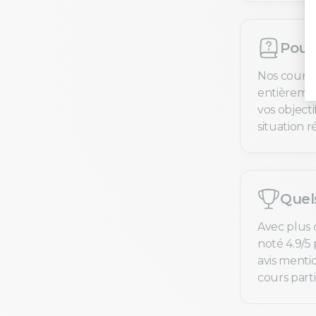
Pourq
Nos cours 
entièremen
vos objecti
situation ré
Quel
Avec plus 
noté 4.9/5 
avis menti
cours parti