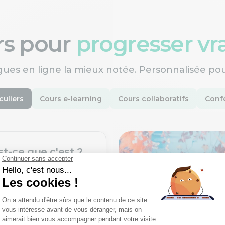
ers pour
progresser v
gues en ligne la mieux notée. Personnalisée po
culiers
Cours e-learning
Cours collaboratifs
Confé
st-ce que c'est ?
une nouvelle langue
ofesseurs certifiés,
rès un processus de
xigeant.