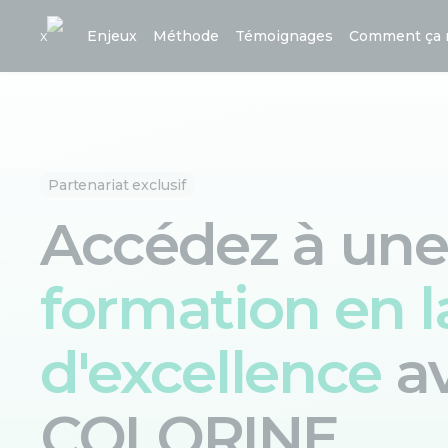
x
Enjeux
Méthode
Témoignages
Comment ça 
Partenariat exclusif
Accédez à une
formation en 
d'excellence
a
COLORINE