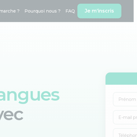
Je m’inscris
marche ?
Pourquoi nous ?
FAQ
langues
vec