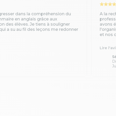
gresser dans la compréhension du
A la re
ammaire en anglais grâce aux
profess
ion des élèves. Je tiens à souligner
avons é
qui a su au fil des leçons me redonner
l'organ
et nos d
Lire l'av
S
Di
Ju