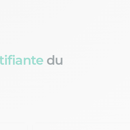
ifiante
du