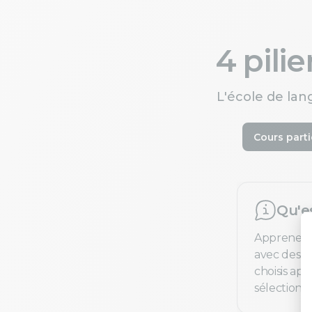
4 pili
L'école de lan
Cours parti
Qu'e
Apprenez 
avec des pr
choisis ap
sélection e