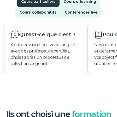
Cours particuliers
Cours e-learning
Cours collaboratifs
Conférences live
Qu'est-ce que c'est ?
Pourq
Apprenez une nouvelle langue
Nos cours 
avec des professeurs certifiés,
entièremen
choisis après un processus de
vos objecti
sélection exigeant.
situation ré
Ils ont choisi une
formation