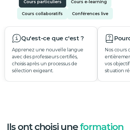
Cours particuliers
Cours e-learning
Cours collaboratifs
Conférences live
Qu'est-ce que c'est ?
Pourq
Apprenez une nouvelle langue
Nos cours 
avec des professeurs certifiés,
entièremen
choisis après un processus de
vos objecti
sélection exigeant.
situation ré
Ils ont choisi une
formation