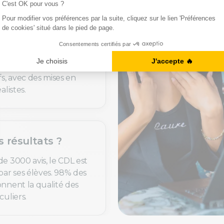
uoi c’est utile ?
de langues sont
t personnalisés selon
fs, avec des mises en
alistes.
s résultats ?
de 3000 avis, le CDL est
par ses élèves. 98% des
onnent la qualité des
culiers.