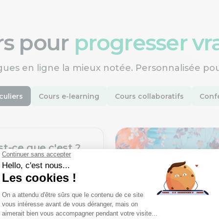
ers pour
progresser v
gues en ligne la mieux notée. Personnalisée po
culiers
Cours e-learning
Cours collaboratifs
Confé
st-ce que c'est ?
une nouvelle langue
ofesseurs certifiés,
rès un processus de
xigeant.