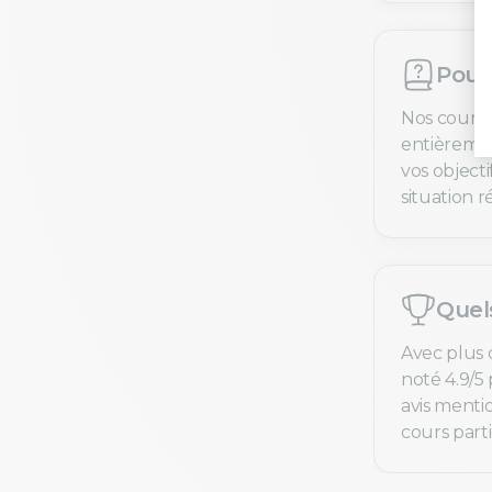
Pourq
Nos cours 
entièremen
vos objecti
situation ré
Quel
Avec plus 
noté 4.9/5 
avis menti
cours parti