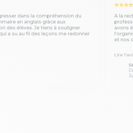
gresser dans la compréhension du
A la re
ammaire en anglais grâce aux
profess
ion des élèves. Je tiens à souligner
avons é
qui a su au fil des leçons me redonner
l'organ
et nos d
Lire l'av
S
Di
Ju