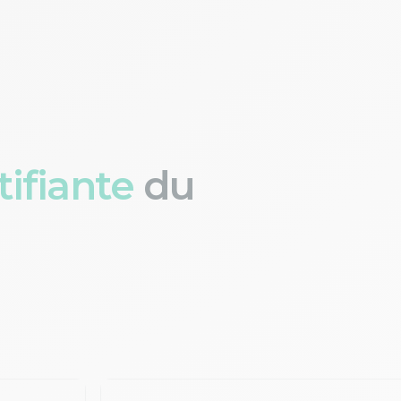
ifiante
du