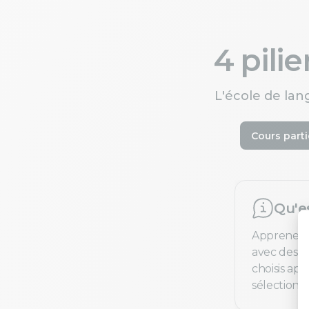
4 pili
L'école de lan
Cours parti
Qu'e
Apprenez 
avec des pr
choisis ap
sélection e