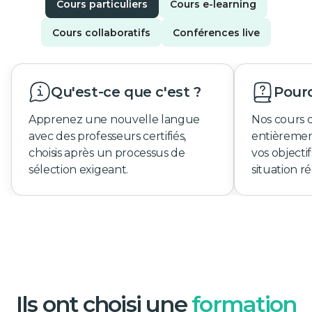
Cours particuliers
Cours e-learning
Cours collaboratifs
Conférences live
Qu'est-ce que c'est ?
Pourq
Apprenez une nouvelle langue
Nos cours 
avec des professeurs certifiés,
entièremen
choisis après un processus de
vos objecti
sélection exigeant.
situation ré
Ils ont choisi une
formation