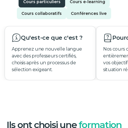
Cours particuliers
Cours e-learning
Cours collaboratifs
Conférences live
Qu'est-ce que c'est ?
Pourq
Apprenez une nouvelle langue
Nos cours 
avec des professeurs certifiés,
entièremen
choisis après un processus de
vos objecti
sélection exigeant.
situation ré
Ils ont choisi une
formation