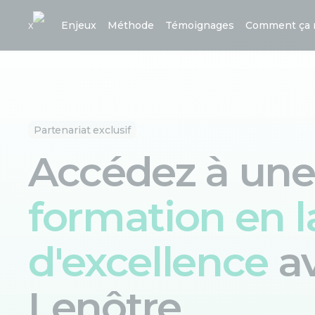
x
Enjeux
Méthode
Témoignages
Comment ça 
Partenariat exclusif
Accédez à une
formation en 
d'excellence
a
Lenôtre