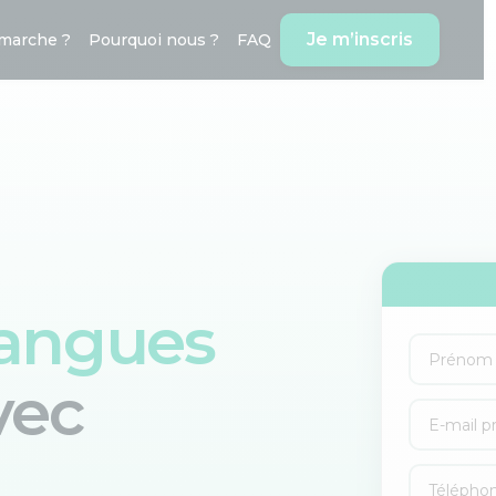
Je m’inscris
marche ?
Pourquoi nous ?
FAQ
langues
vec