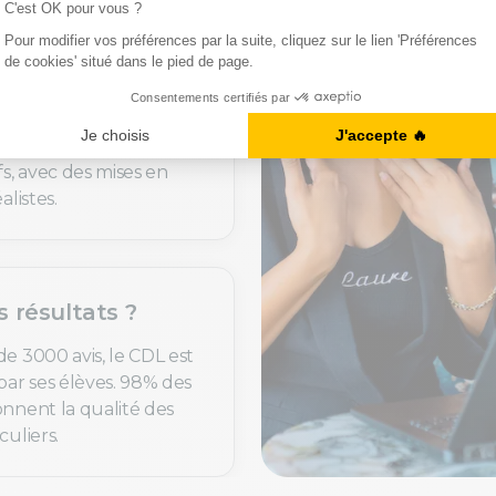
uoi c’est utile ?
de langues sont
t personnalisés selon
fs, avec des mises en
alistes.
s résultats ?
de 3000 avis, le CDL est
par ses élèves. 98% des
onnent la qualité des
culiers.