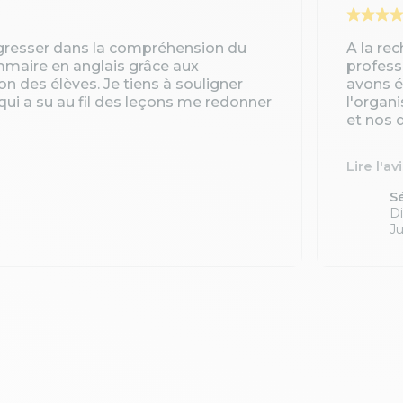
gresser dans la compréhension du
A la re
ammaire en anglais grâce aux
profess
ion des élèves. Je tiens à souligner
avons é
qui a su au fil des leçons me redonner
l'organ
et nos d
Lire l'av
S
Di
Ju