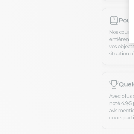
Pourq
Nos cours 
entièremen
vos objecti
situation ré
Quel
Avec plus 
noté 4.9/5 
avis menti
cours parti