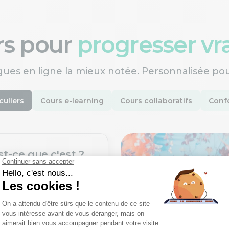
ers pour
progresser v
gues en ligne la mieux notée. Personnalisée po
culiers
Cours e-learning
Cours collaboratifs
Confé
st-ce que c'est ?
une nouvelle langue
ofesseurs certifiés,
rès un processus de
xigeant.