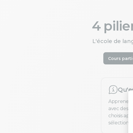
4 pili
L'école de lan
Cours parti
Qu'e
Apprenez 
avec des pr
choisis ap
sélection e