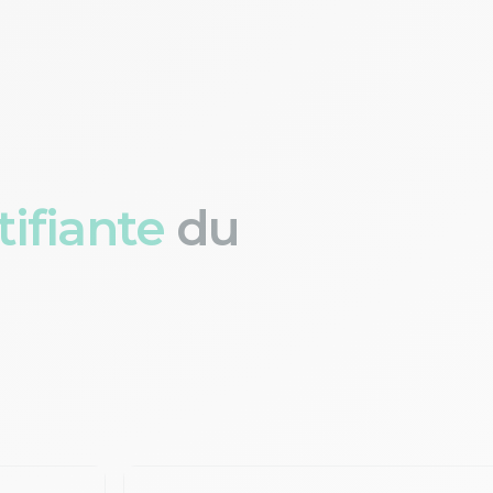
ifiante
du