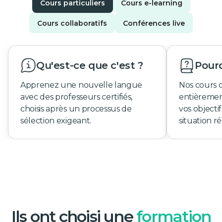
Cours particuliers
Cours e-learning
Cours collaboratifs
Conférences live
Qu'est-ce que c'est ?
Pourq
Apprenez une nouvelle langue
Nos cours 
avec des professeurs certifiés,
entièremen
choisis après un processus de
vos objecti
sélection exigeant.
situation ré
Ils ont choisi une
formation