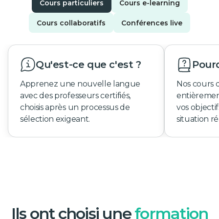
Cours particuliers
Cours e-learning
Cours collaboratifs
Conférences live
Qu'est-ce que c'est ?
Pourq
Apprenez une nouvelle langue
Nos cours 
avec des professeurs certifiés,
entièremen
choisis après un processus de
vos objecti
sélection exigeant.
situation ré
Ils ont choisi une
formation