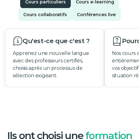
Cours particuliers
Cours e-learning
Cours collaboratifs
Conférences live
Qu'est-ce que c'est ?
Pourq
Apprenez une nouvelle langue
Nos cours 
avec des professeurs certifiés,
entièremen
choisis après un processus de
vos objecti
sélection exigeant.
situation ré
Ils ont choisi une
formation