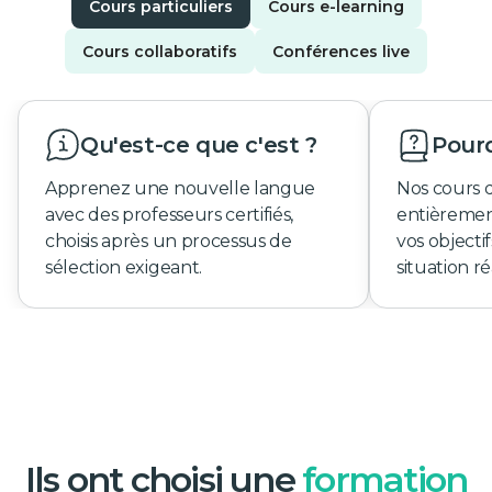
Cours particuliers
Cours e-learning
Cours collaboratifs
Conférences live
Qu'est-ce que c'est ?
Pourq
Apprenez une nouvelle langue
Nos cours 
avec des professeurs certifiés,
entièremen
choisis après un processus de
vos objecti
sélection exigeant.
situation ré
Ils ont choisi une
formation