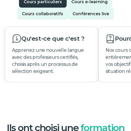
Cours particuliers
Cours e-learning
Cours collaboratifs
Conférences live
Qu'est-ce que c'est ?
Pourq
Apprenez une nouvelle langue
Nos cours 
avec des professeurs certifiés,
entièremen
choisis après un processus de
vos objecti
sélection exigeant.
situation ré
Ils ont choisi une
formation