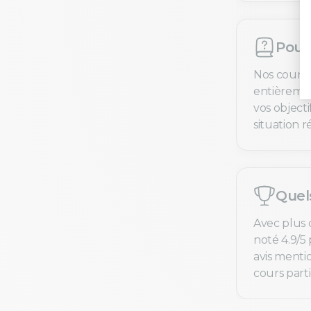
Pourq
Nos cours 
entièremen
vos objecti
situation ré
Quel
Avec plus 
noté 4.9/5 
avis menti
cours parti