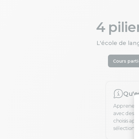
4 pili
L'école de lan
Cours parti
Qu'e
Apprenez 
avec des pr
choisis ap
sélection e