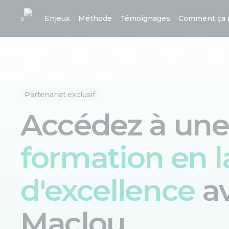
x
Enjeux
Méthode
Témoignages
Comment ça 
Partenariat exclusif
Accédez à une
formation en 
d'excellence
a
Maclou