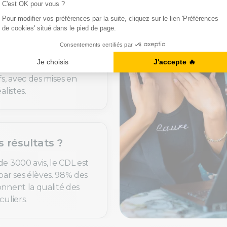
uoi c’est utile ?
de langues sont
t personnalisés selon
fs, avec des mises en
alistes.
s résultats ?
de 3000 avis, le CDL est
par ses élèves. 98% des
onnent la qualité des
culiers.