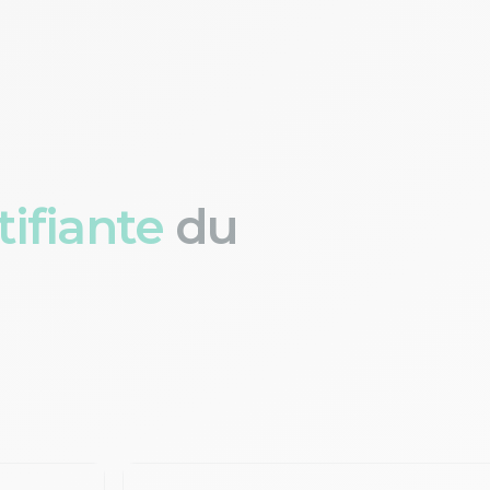
ifiante
du