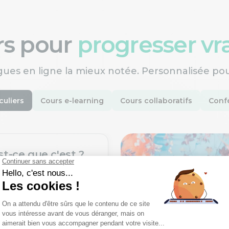
ers pour
progresser v
gues en ligne la mieux notée. Personnalisée po
culiers
Cours e-learning
Cours collaboratifs
Confé
st-ce que c'est ?
une nouvelle langue
ofesseurs certifiés,
rès un processus de
xigeant.