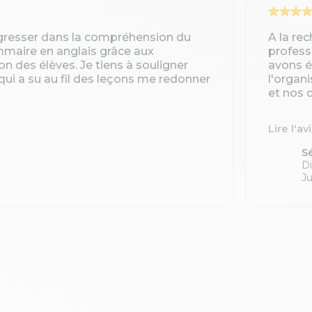
gresser dans la compréhension du
A la re
ammaire en anglais grâce aux
profess
ion des élèves. Je tiens à souligner
avons é
qui a su au fil des leçons me redonner
l'organ
et nos d
Lire l'av
S
Di
Ju