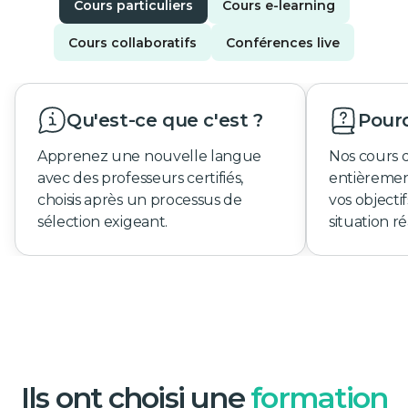
Cours particuliers
Cours e-learning
Cours collaboratifs
Conférences live
Qu'est-ce que c'est ?
Pourq
Apprenez une nouvelle langue
Nos cours 
avec des professeurs certifiés,
entièremen
choisis après un processus de
vos objecti
sélection exigeant.
situation ré
Ils ont choisi une
formation