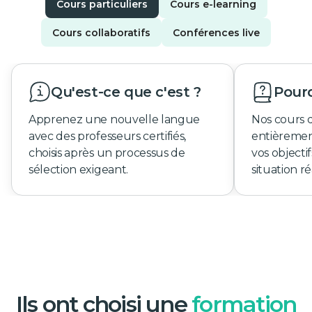
Cours particuliers
Cours e-learning
Cours collaboratifs
Conférences live
Qu'est-ce que c'est ?
Pourq
Apprenez une nouvelle langue
Nos cours 
avec des professeurs certifiés,
entièremen
choisis après un processus de
vos objecti
sélection exigeant.
situation ré
Ils ont choisi une
formation