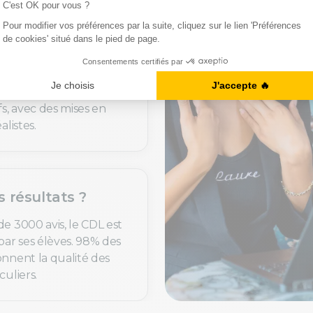
uoi c’est utile ?
de langues sont
t personnalisés selon
fs, avec des mises en
alistes.
s résultats ?
de 3000 avis, le CDL est
par ses élèves. 98% des
onnent la qualité des
culiers.