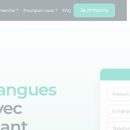
Je m’inscris
marche ?
Pourquoi nous ?
FAQ
langues
vec
iant