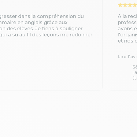
gresser dans la compréhension du
A la re
ammaire en anglais grâce aux
profess
ion des élèves. Je tiens à souligner
avons é
qui a su au fil des leçons me redonner
l'organ
et nos d
Lire l'av
S
Di
Ju