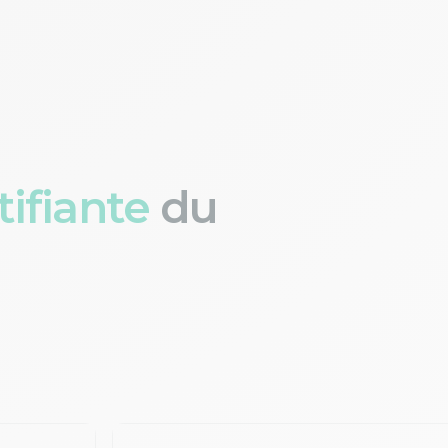
ifiante
du