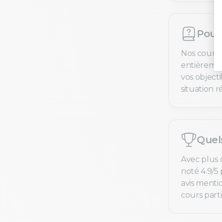
Pourq
Nos cours 
entièremen
vos objecti
situation ré
Quel
Avec plus 
noté 4.9/5 
avis menti
cours parti