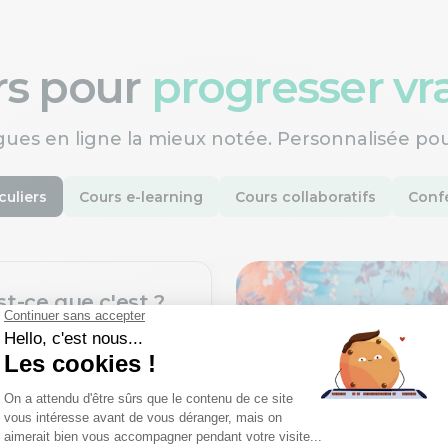
ers pour
progresser v
gues en ligne la mieux notée. Personnalisée po
culiers
Cours e-learning
Cours collaboratifs
Confé
st-ce que c'est ?
une nouvelle langue
ofesseurs certifiés,
rès un processus de
xigeant.