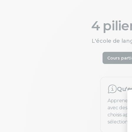
4 pili
L'école de lan
Cours parti
Qu'e
Apprenez 
avec des pr
choisis ap
sélection e