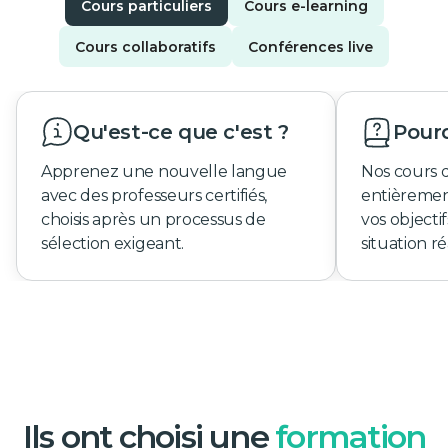
Cours particuliers
Cours e-learning
Cours collaboratifs
Conférences live
Qu'est-ce que c'est ?
Pourq
Apprenez une nouvelle langue
Nos cours 
avec des professeurs certifiés,
entièremen
choisis après un processus de
vos objecti
sélection exigeant.
situation ré
Ils ont choisi une
formation