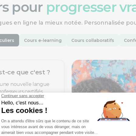
ers pour
progresser v
gues en ligne la mieux notée. Personnalisée po
culiers
Cours e-learning
Cours collaboratifs
Confé
st-ce que c'est ?
une nouvelle langue
ofesseurs certifiés,
rès un processus de
xigeant.