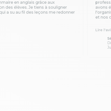
ammaire en anglais grâce aux
profess
ion des élèves. Je tiens à souligner
avons é
qui a su au fil des leçons me redonner
l'organ
et nos d
Lire l'av
S
Di
Ju