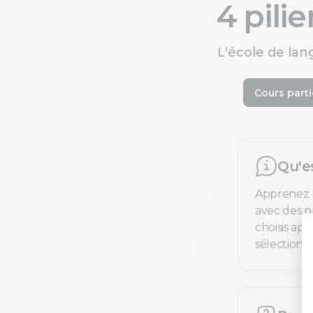
4 pili
L'école de lan
Cours parti
Qu'e
Apprenez 
avec des pr
choisis ap
sélection e