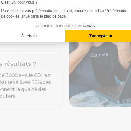
uoi c’est utile ?
de langues sont
t personnalisés selon
fs, avec des mises en
alistes.
s résultats ?
de 3000 avis, le CDL est
par ses élèves. 98% des
onnent la qualité des
culiers.