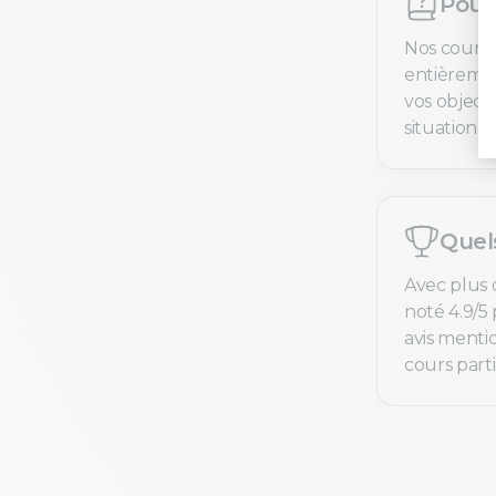
Pourq
Nos cours 
entièremen
vos objecti
situation ré
Quel
Avec plus 
noté 4.9/5 
avis menti
cours parti