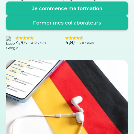
Je commence ma formation
Former mes collaborateurs
4,9
4,8
/5 -
3025 avis
/5 - 2117 avis