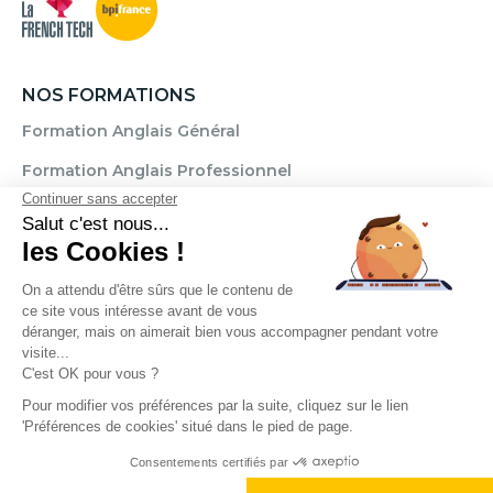
NOS FORMATIONS
Formation Anglais Général
Formation Anglais Professionnel
Formation Allemand
Formation Espagnol
Formation Italien
Formation FLE
Règlement
Mentions légales
CGU / CGV
Politique de confidentialité
Transparence Témoignages
Droits d'auteur © 2025. Cercle des langues. Tous droits réservés.