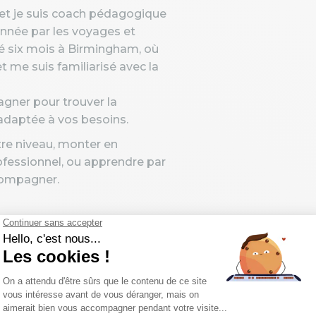
 et je suis coach pédagogique
nnée par les voyages et
ssé six mois à Birmingham, où
t me suis familiarisé avec la
gner pour trouver la
 adaptée à vos besoins.
tre niveau, monter en
fessionnel, ou apprendre par
ccompagner.
 l’on parle, on vit une
ne connaît qu’une seule
e fois »