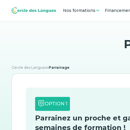
Nos formations
Financeme
P
Cercle des Langues
Parrainage
>
OPTION 1
Parrainez un proche et 
semaines de formation !