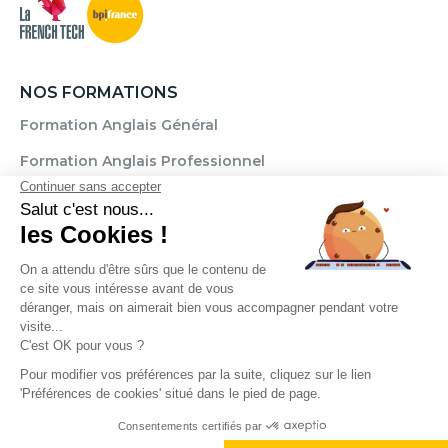
NOS FORMATIONS
Formation Anglais Général
Formation Anglais Professionnel
Formation Allemand
Formation Espagnol
Formation Italien
Formation FLE
Règlement
Mentions légales
CGU / CGV
Politique de confidentialité
Transparence Témoignages
Droits d'auteur © 2025. Cercle des langues. Tous droits réservés.