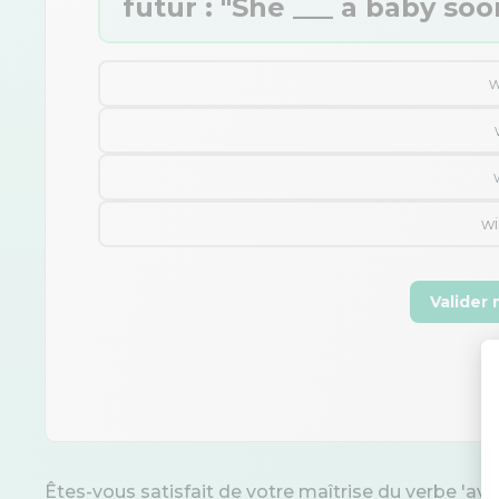
futur : "She ___ a baby soo
w
wi
Valider
Êtes-vous satisfait de votre maîtrise du verbe 'avoir