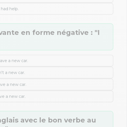
had help.
vante en forme négative : "I
have a new car.
't a new car.
ave a new car.
ve a new car.
glais avec le bon verbe au