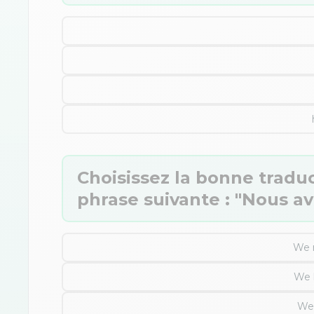
Choisissez la bonne traduc
phrase suivante : "Nous av
We 
We 
We 