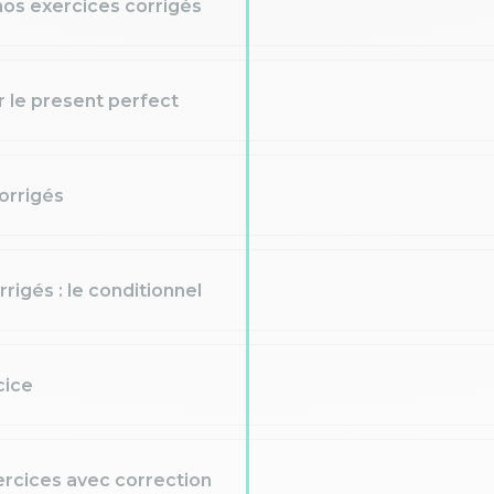
nos exercices corrigés
r le present perfect
orrigés
rigés : le conditionnel
cice
ercices avec correction