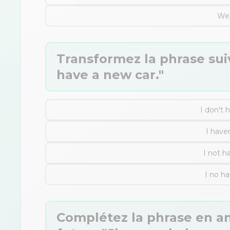
We 
Transformez la phrase sui
have a new car."
I don't 
I haven
I not h
I no ha
Complétez la phrase en an