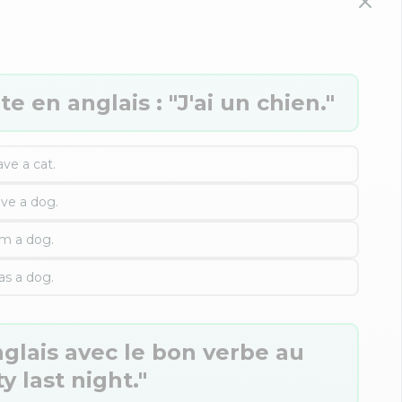
e en anglais : "J'ai un chien."
ave a cat.
ave a dog.
am a dog.
as a dog.
glais avec le bon verbe au
y last night."