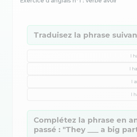
Exercice d'anglais n°1 : verbe avoir
Traduisez la phrase suivant
I h
I h
I 
I h
Complétez la phrase en an
passé : "They ___ a big part