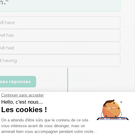
n."
ill have
will has
will had
ll having
 mes réponses
' ? Si ce n'est pas le cas, retournez réviser le cours sur